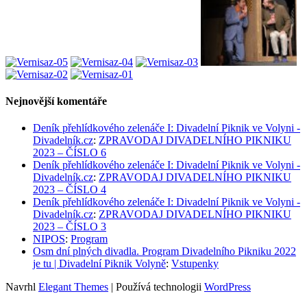
Nejnovější komentáře
Deník přehlídkového zelenáče I: Divadelní Piknik ve Volyni -
Divadelník.cz
:
ZPRAVODAJ DIVADELNÍHO PIKNIKU
2023 – ČÍSLO 6
Deník přehlídkového zelenáče I: Divadelní Piknik ve Volyni -
Divadelník.cz
:
ZPRAVODAJ DIVADELNÍHO PIKNIKU
2023 – ČÍSLO 4
Deník přehlídkového zelenáče I: Divadelní Piknik ve Volyni -
Divadelník.cz
:
ZPRAVODAJ DIVADELNÍHO PIKNIKU
2023 – ČÍSLO 3
NIPOS
:
Program
Osm dní plných divadla. Program Divadelního Pikniku 2022
je tu | Divadelní Piknik Volyně
:
Vstupenky
Navrhl
Elegant Themes
| Používá technologii
WordPress