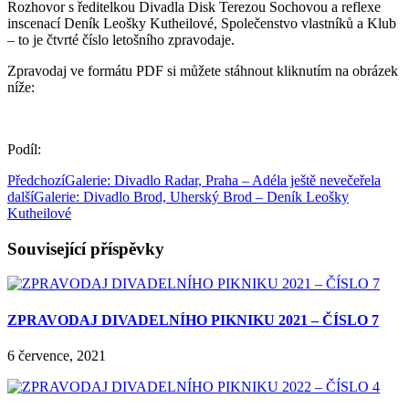
Rozhovor s ředitelkou Divadla Disk Terezou Sochovou a reflexe
inscenací Deník Leošky Kutheilové, Společenstvo vlastníků a Klub
– to je čtvrté číslo letošního zpravodaje.
Zpravodaj ve formátu PDF si můžete stáhnout kliknutím na obrázek
níže:
Podíl:
Předchozí
Galerie: Divadlo Radar, Praha – Adéla ještě nevečeřela
další
Galerie: Divadlo Brod, Uherský Brod – Deník Leošky
Kutheilové
Související příspěvky
ZPRAVODAJ DIVADELNÍHO PIKNIKU 2021 – ČÍSLO 7
6 července, 2021