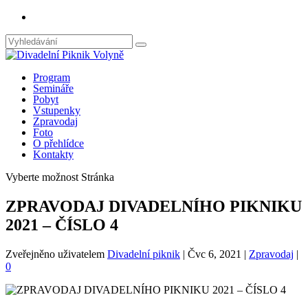
Program
Semináře
Pobyt
Vstupenky
Zpravodaj
Foto
O přehlídce
Kontakty
Vyberte možnost Stránka
ZPRAVODAJ DIVADELNÍHO PIKNIKU
2021 – ČÍSLO 4
Zveřejněno uživatelem
Divadelní piknik
|
Čvc 6, 2021
|
Zpravodaj
|
0