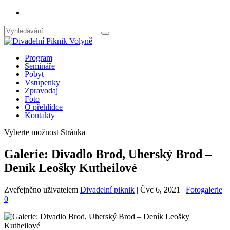
Program
Semináře
Pobyt
Vstupenky
Zpravodaj
Foto
O přehlídce
Kontakty
Vyberte možnost Stránka
Galerie: Divadlo Brod, Uherský Brod –
Deník Leošky Kutheilové
Zveřejněno uživatelem
Divadelní piknik
|
Čvc 6, 2021
|
Fotogalerie
|
0