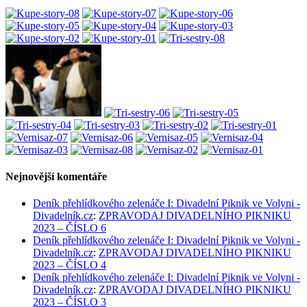
Nejnovější komentáře
Deník přehlídkového zelenáče I: Divadelní Piknik ve Volyni -
Divadelník.cz
:
ZPRAVODAJ DIVADELNÍHO PIKNIKU
2023 – ČÍSLO 6
Deník přehlídkového zelenáče I: Divadelní Piknik ve Volyni -
Divadelník.cz
:
ZPRAVODAJ DIVADELNÍHO PIKNIKU
2023 – ČÍSLO 4
Deník přehlídkového zelenáče I: Divadelní Piknik ve Volyni -
Divadelník.cz
:
ZPRAVODAJ DIVADELNÍHO PIKNIKU
2023 – ČÍSLO 3