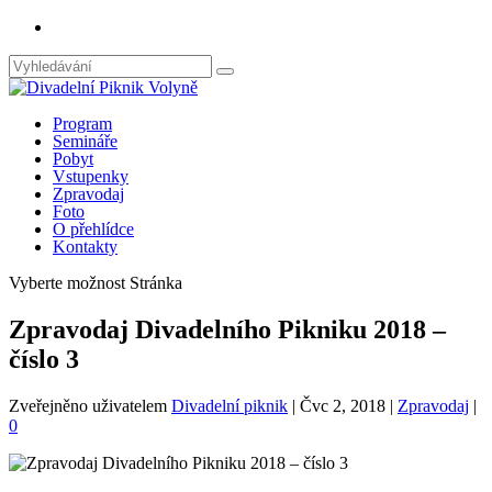
Program
Semináře
Pobyt
Vstupenky
Zpravodaj
Foto
O přehlídce
Kontakty
Vyberte možnost Stránka
Zpravodaj Divadelního Pikniku 2018 –
číslo 3
Zveřejněno uživatelem
Divadelní piknik
|
Čvc 2, 2018
|
Zpravodaj
|
0