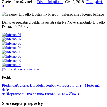
Zveřejněno uživatelem
Divadelní piknik
|
Čvc 2, 2018
|
Fotogalerie
|
0
Dantovu představu pekla na jevišti sálu Na Nové zhmotnilo Divadlo
Dostavník Přerov:
[Zobrazit jako slideshow]
Podíl:
Předchozí
Galerie: Divadelní soubor v Procesu Praha – Město má
duše
další
Zpravodaj Divadelního Pikniku 2018 – číslo 3
Související příspěvky