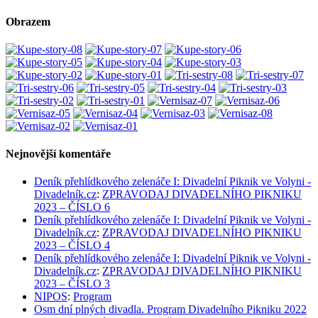
Obrazem
Nejnovější komentáře
Deník přehlídkového zelenáče I: Divadelní Piknik ve Volyni -
Divadelník.cz
:
ZPRAVODAJ DIVADELNÍHO PIKNIKU
2023 – ČÍSLO 6
Deník přehlídkového zelenáče I: Divadelní Piknik ve Volyni -
Divadelník.cz
:
ZPRAVODAJ DIVADELNÍHO PIKNIKU
2023 – ČÍSLO 4
Deník přehlídkového zelenáče I: Divadelní Piknik ve Volyni -
Divadelník.cz
:
ZPRAVODAJ DIVADELNÍHO PIKNIKU
2023 – ČÍSLO 3
NIPOS
:
Program
Osm dní plných divadla. Program Divadelního Pikniku 2022