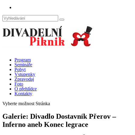
Program
Semináře
Pobyt
Vstupenky
Zpravodaj
Foto
O přehlídce
Kontakty
Vyberte možnost Stránka
Galerie: Divadlo Dostavník Přerov –
Inferno aneb Konec legrace