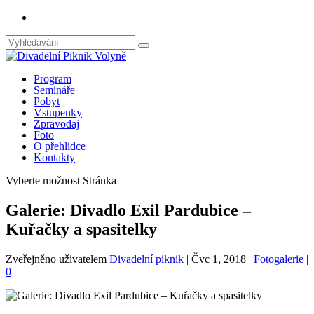
Program
Semináře
Pobyt
Vstupenky
Zpravodaj
Foto
O přehlídce
Kontakty
Vyberte možnost Stránka
Galerie: Divadlo Exil Pardubice –
Kuřačky a spasitelky
Zveřejněno uživatelem
Divadelní piknik
|
Čvc 1, 2018
|
Fotogalerie
|
0