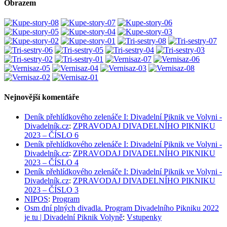
Obrazem
Nejnovější komentáře
Deník přehlídkového zelenáče I: Divadelní Piknik ve Volyni -
Divadelník.cz
:
ZPRAVODAJ DIVADELNÍHO PIKNIKU
2023 – ČÍSLO 6
Deník přehlídkového zelenáče I: Divadelní Piknik ve Volyni -
Divadelník.cz
:
ZPRAVODAJ DIVADELNÍHO PIKNIKU
2023 – ČÍSLO 4
Deník přehlídkového zelenáče I: Divadelní Piknik ve Volyni -
Divadelník.cz
:
ZPRAVODAJ DIVADELNÍHO PIKNIKU
2023 – ČÍSLO 3
NIPOS
:
Program
Osm dní plných divadla. Program Divadelního Pikniku 2022
je tu | Divadelní Piknik Volyně
:
Vstupenky