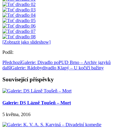
[Zobrazit jako slideshow]
Podíl:
Předchozí
Galerie: Divadlo poPUD Brno – Archiv jazyků
další
Galerie: Rádobydivadlo Klapý – U kočičí bažiny
Související příspěvky
Galerie: DS Lázně Toušeň – Mort
5 května, 2016