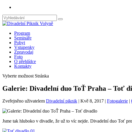
Program
Semináře
Pobyt
Vstupenky
Zpravodaj
Foto
O přehlídce
Kontakty
Vyberte možnost Stránka
Galerie: Divadelní duo ToŤ Praha – Toť d
Zveřejněno uživatelem
Divadelní piknik
|
Kvě 8, 2017
|
Fotogalerie
|
Jsme tak hluboko v divadle, že už to víc nejde. Divadelní duo Toť pr