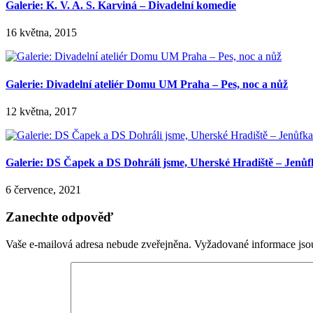
Galerie: K. V. A. S. Karviná – Divadelní komedie
16 května, 2015
Galerie: Divadelní ateliér Domu UM Praha – Pes, noc a nůž
12 května, 2017
Galerie: DS Čapek a DS Dohráli jsme, Uherské Hradiště – Jenůf
6 července, 2021
Zanechte odpověď
Vaše e-mailová adresa nebude zveřejněna.
Vyžadované informace js