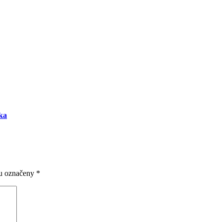
ka
ou označeny
*