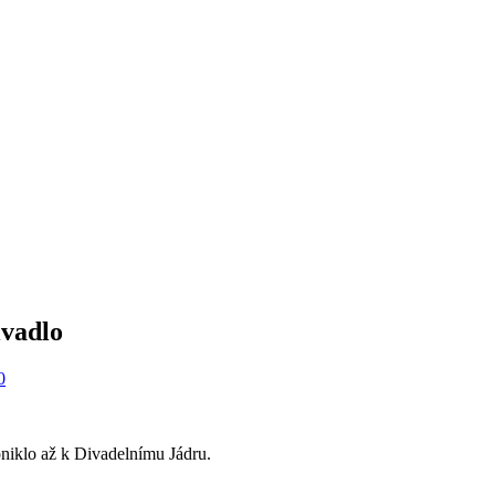
ivadlo
0
oniklo až k Divadelnímu Jádru.