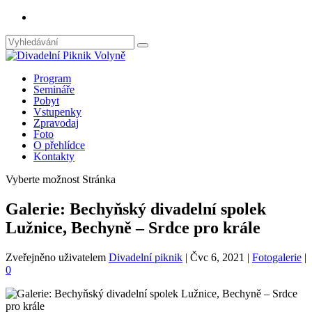
Program
Semináře
Pobyt
Vstupenky
Zpravodaj
Foto
O přehlídce
Kontakty
Vyberte možnost Stránka
Galerie: Bechyňský divadelní spolek
Lužnice, Bechyně – Srdce pro krále
Zveřejněno uživatelem
Divadelní piknik
|
Čvc 6, 2021
|
Fotogalerie
|
0