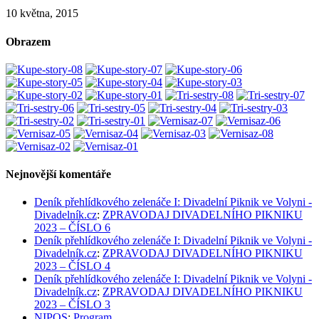
10 května, 2015
Obrazem
Nejnovější komentáře
Deník přehlídkového zelenáče I: Divadelní Piknik ve Volyni -
Divadelník.cz
:
ZPRAVODAJ DIVADELNÍHO PIKNIKU
2023 – ČÍSLO 6
Deník přehlídkového zelenáče I: Divadelní Piknik ve Volyni -
Divadelník.cz
:
ZPRAVODAJ DIVADELNÍHO PIKNIKU
2023 – ČÍSLO 4
Deník přehlídkového zelenáče I: Divadelní Piknik ve Volyni -
Divadelník.cz
:
ZPRAVODAJ DIVADELNÍHO PIKNIKU
2023 – ČÍSLO 3
NIPOS
:
Program