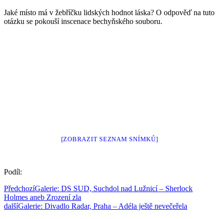
Jaké místo má v žebříčku lidských hodnot láska? O odpověď na tuto
otázku se pokouší inscenace bechyňského souboru.
[ZOBRAZIT SEZNAM SNÍMKŮ]
Podíl:
Předchozí
Galerie: DS SUD, Suchdol nad Lužnicí – Sherlock
Holmes aneb Zrození zla
další
Galerie: Divadlo Radar, Praha – Adéla ještě nevečeřela