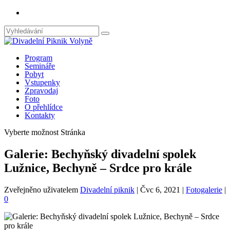
Program
Semináře
Pobyt
Vstupenky
Zpravodaj
Foto
O přehlídce
Kontakty
Vyberte možnost Stránka
Galerie: Bechyňský divadelní spolek
Lužnice, Bechyně – Srdce pro krále
Zveřejněno uživatelem
Divadelní piknik
|
Čvc 6, 2021
|
Fotogalerie
|
0