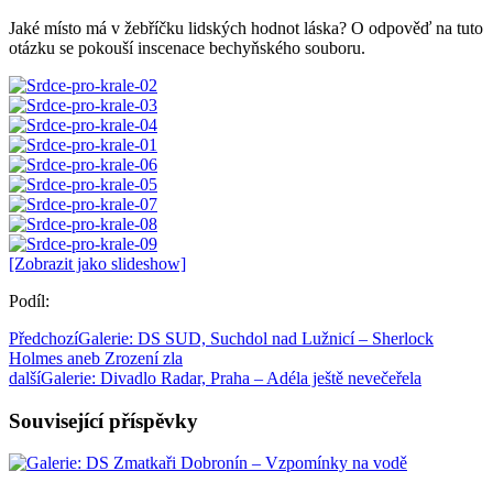
Jaké místo má v žebříčku lidských hodnot láska? O odpověď na tuto
otázku se pokouší inscenace bechyňského souboru.
[Zobrazit jako slideshow]
Podíl:
Předchozí
Galerie: DS SUD, Suchdol nad Lužnicí – Sherlock
Holmes aneb Zrození zla
další
Galerie: Divadlo Radar, Praha – Adéla ještě nevečeřela
Související příspěvky