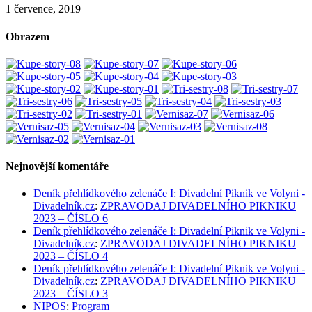
1 července, 2019
Obrazem
Nejnovější komentáře
Deník přehlídkového zelenáče I: Divadelní Piknik ve Volyni -
Divadelník.cz
:
ZPRAVODAJ DIVADELNÍHO PIKNIKU
2023 – ČÍSLO 6
Deník přehlídkového zelenáče I: Divadelní Piknik ve Volyni -
Divadelník.cz
:
ZPRAVODAJ DIVADELNÍHO PIKNIKU
2023 – ČÍSLO 4
Deník přehlídkového zelenáče I: Divadelní Piknik ve Volyni -
Divadelník.cz
:
ZPRAVODAJ DIVADELNÍHO PIKNIKU
2023 – ČÍSLO 3
NIPOS
:
Program