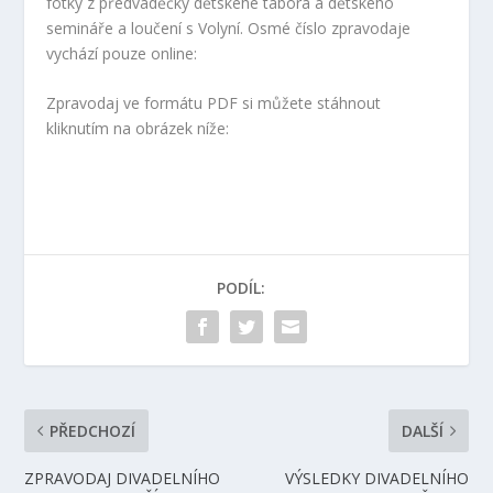
fotky z předváděčky dětskéhé tábora a dětského
semináře a loučení s Volyní. Osmé číslo zpravodaje
vychází pouze online:
Zpravodaj ve formátu PDF si můžete stáhnout
kliknutím na obrázek níže:
PODÍL:
PŘEDCHOZÍ
DALŠÍ
ZPRAVODAJ DIVADELNÍHO
VÝSLEDKY DIVADELNÍHO