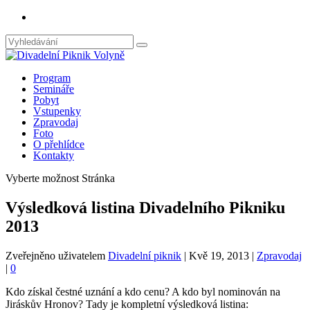
Program
Semináře
Pobyt
Vstupenky
Zpravodaj
Foto
O přehlídce
Kontakty
Vyberte možnost Stránka
Výsledková listina Divadelního Pikniku
2013
Zveřejněno uživatelem
Divadelní piknik
|
Kvě 19, 2013
|
Zpravodaj
|
0
Kdo získal čestné uznání a kdo cenu? A kdo byl nominován na
Jiráskův Hronov? Tady je kompletní výsledková listina: