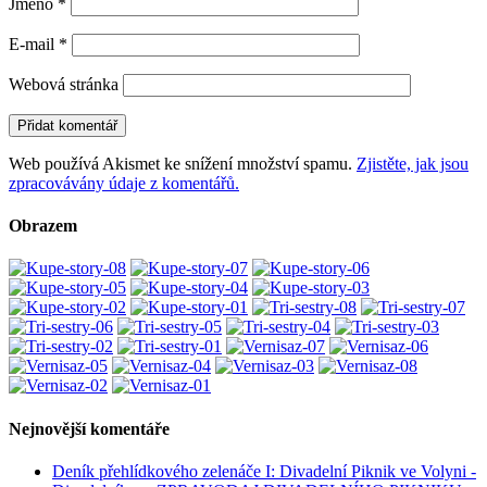
Jméno
*
E-mail
*
Webová stránka
Web používá Akismet ke snížení množství spamu.
Zjistěte, jak jsou
zpracovávány údaje z komentářů.
Obrazem
Nejnovější komentáře
Deník přehlídkového zelenáče I: Divadelní Piknik ve Volyni -