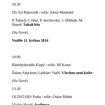
19.30
DS Tyl Rakovník / režie: Alena Mutinská
P. Šabach, I. Hlas, P. Jarchovský, J. Hřebejk, M.
Hanuš:
Šakalí léta
(Na Nové)
Neděle 11. května 2014
10.00
Rádobydivadlo Klapý / režie: Jiří Kraus
Šalom Alejchem, Ladislav Valeš:
Všechno není košer
(Na Nové)
13.30
OLDSTARS Praha / režie: Oskar Bábek
Václav Havel:
Audience