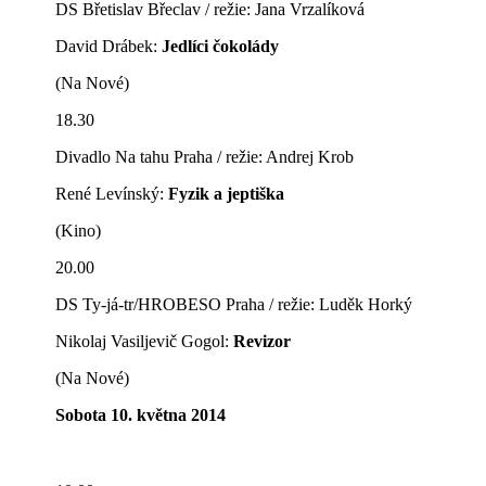
DS Břetislav Břeclav / režie: Jana Vrzalíková
David Drábek:
Jedlíci čokolády
(Na Nové)
18.30
Divadlo Na tahu Praha / režie: Andrej Krob
René Levínský:
Fyzik a jeptiška
(Kino)
20.00
DS Ty-já-tr/HROBESO Praha / režie: Luděk Horký
Nikolaj Vasiljevič Gogol:
Revizor
(Na Nové)
Sobota 10. května 2014