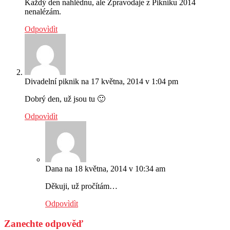
Každý den nahlédnu, ale Zpravodaje z Pikniku 2014
nenalézám.
Odpovìdìt
Divadelní piknik
na 17 května, 2014 v 1:04 pm
Dobrý den, už jsou tu 🙂
Odpovìdìt
Dana
na 18 května, 2014 v 10:34 am
Děkuji, už pročítám…
Odpovìdìt
Zanechte odpověď