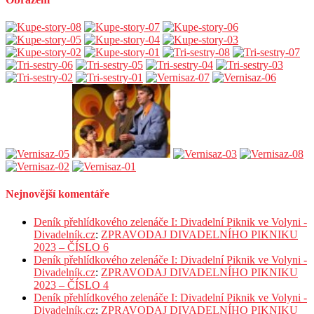
Nejnovější komentáře
Deník přehlídkového zelenáče I: Divadelní Piknik ve Volyni -
Divadelník.cz
:
ZPRAVODAJ DIVADELNÍHO PIKNIKU
2023 – ČÍSLO 6
Deník přehlídkového zelenáče I: Divadelní Piknik ve Volyni -
Divadelník.cz
:
ZPRAVODAJ DIVADELNÍHO PIKNIKU
2023 – ČÍSLO 4
Deník přehlídkového zelenáče I: Divadelní Piknik ve Volyni -
Divadelník.cz
:
ZPRAVODAJ DIVADELNÍHO PIKNIKU