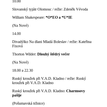
10.00
Slovanský tyjátr Olomouc / režie: Zdeněk Vévoda
William Shakespeare:
*O*EO a *U*IE
(Na Nové)
14.00
Divadýlko Na dlani Mladá Boleslav / režie: Kateřina
Fixová
Thorton Wilder:
Dlouhý štědrý večer
(Na Nové)
18.00 a 22.30
Ruský kroužek při V.A.D. Kladno / režie: Ruský
kroužek při V.A.D. Kladno
Ruský kroužek při V.A.D. Kladno:
Charmsovy
pašije
(Pošumavská tržnice)