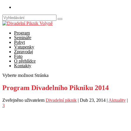
Program
Semináře
Pobyt
Vstupenky
Zpravodaj
Foto
O přehlídce
Kontakty
Vyberte možnost Stránka
Program Divadelního Pikniku 2014
Zveřejněno uživatelem
Divadelní piknik
|
Dub 23, 2014
|
Aktuality
|
3