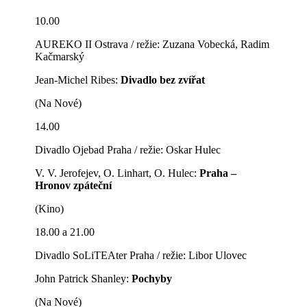
10.00
AUREKO II Ostrava / režie: Zuzana Vobecká, Radim
Kačmarský
Jean-Michel Ribes:
Divadlo bez zvířat
(Na Nové)
14.00
Divadlo Ojebad Praha / režie: Oskar Hulec
V. V. Jerofejev, O. Linhart, O. Hulec:
Praha –
Hronov zpáteční
(Kino)
18.00 a 21.00
Divadlo SoLiTEAter Praha / režie: Libor Ulovec
John Patrick Shanley:
Pochyby
(Na Nové)