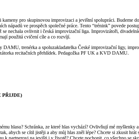
i kameny pro skupinovou improvizaci a jevištní spolupráci. Budeme do
ních nápadů ve prospěch společné práce. Tento “trénink” povede postup
nechala ovlivnit i česká improvizační liga. Improvizátoři, divadelníci
ají použitá cvičení cíle a co rozvíjí.
y DAMU, trenérka a spoluzakladatelka České improvizační ligy, improvi
anizátorka recitačních přehlídek. Pedagožka PF UK a KVD DAMU.
 PŘIJDE)
mému hlasu? Schránka, ze které hlas vychází? Ovlivňují mé myšlenky 
ak, abych se cítil jistěji a aby můj hlas zněl lépe? Chcete si zkusit 
k partnerovi na jevišti i v životě? Chcete pochopit, co všechno se skr