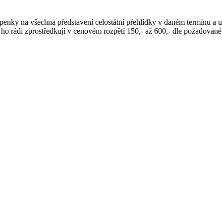
enky na všechna představení celostátní přehlídky v daném termínu a uby
ho rádi zprostředkují v cenovém rozpětí 150,- až 600,- dle požadované 