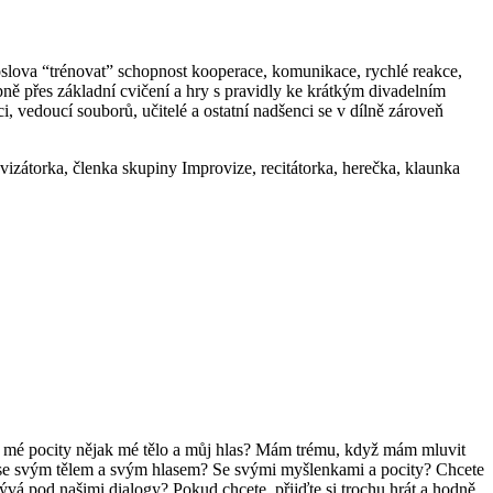
slova “trénovat” schopnost kooperace, komunikace, rychlé reakce,
ně přes základní cvičení a hry s pravidly ke krátkým divadelním
, vedoucí souborů, učitelé a ostatní nadšenci se v dílně zároveň
zátorka, členka skupiny Improvize, recitátorka, herečka, klaunka
a mé pocity nějak mé tělo a můj hlas? Mám trému, když mám mluvit
hrát se svým tělem a svým hlasem? Se svými myšlenkami a pocity? Chcete
ývá pod našimi dialogy? Pokud chcete, přijďte si trochu hrát a hodně