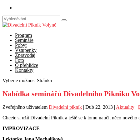
Program
Semináře
Pobyt
Vstupenky
Zpravodaj
Foto
O přehlídce
Kontakty
Vyberte možnost Stránka
Nabídka seminářů Divadelního Pikniku Vo
Zveřejněno uživatelem
Divadelní piknik
|
Dub 22, 2013
|
Aktuality
|
Chcete si užít Divadelní Piknik a ještě se k tomu naučit něco nového
IMPROVIZACE
Lektorka Jana Machalíková