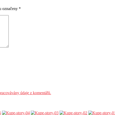
ou označeny
*
 zpracovávány údaje z komentářů.