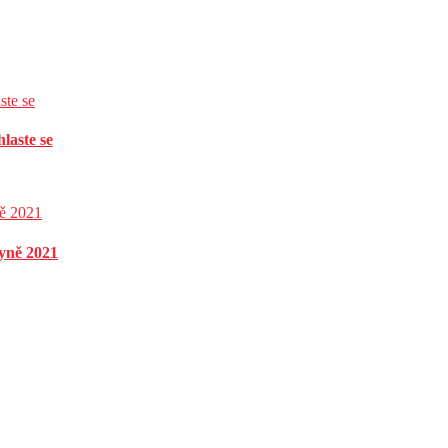
laste se
yně 2021