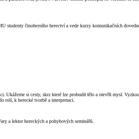
AMU studenty činoherního herectví a vede kurzy komunikačních dovednos
i. Ukážeme si cesty, skrz které lze probudit tělo a otevřít mysl. Vyzk
 rolí, k herecké tvorbě a interpretaci.
Vary a lektor hereckých a pohybových seminářů.