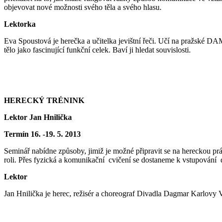
objevovat nové možnosti svého těla a svého hlasu.
Lektorka
Eva Spoustová je herečka a učitelka jevištní řeči. Učí na pražské D
tělo jako fascinující funkční celek. Baví ji hledat souvislosti.
HERECKÝ TRÉNINK
Lektor Jan Hnilička
Termín 16. -19. 5. 2013
Seminář nabídne způsoby, jimiž je možné připravit se na hereckou prác
roli. Přes fyzická a komunikační cvičení se dostaneme k vstupování do
Lektor
Jan Hnilička je herec, režisér a choreograf Divadla Dagmar Karlovy 