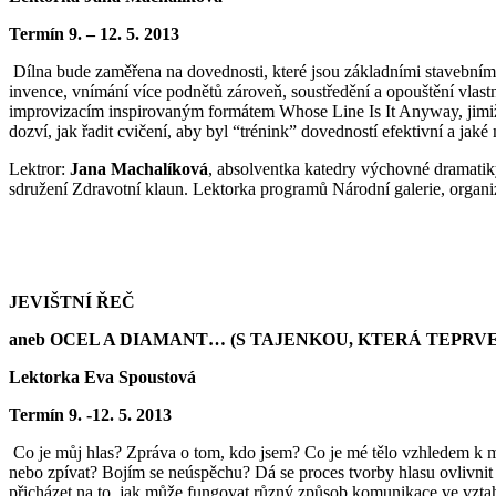
Termín 9. – 12. 5. 2013
Dílna bude zaměřena na dovednosti, které jsou základními stavebním
invence, vnímání více podnětů zároveň, soustředění a opouštění vlast
improvizacím inspirovaným formátem Whose Line Is It Anyway, jimiž se 
dozví, jak řadit cvičení, aby byl “trénink” dovedností efektivní a jaké m
Lektror:
Jana Machalíková
, absolventka katedry výchovné dramatik
sdružení Zdravotní klaun. Lektorka programů Národní galerie, org
JEVIŠTNÍ ŘEČ
aneb OCEL A DIAMANT… (S TAJENKOU, KTERÁ TEPRVE
Lektorka Eva Spoustová
Termín 9. -12. 5. 2013
Co je můj hlas? Zpráva o tom, kdo jsem? Co je mé tělo vzhledem k 
nebo zpívat? Bojím se neúspěchu? Dá se proces tvorby hlasu ovlivnit t
přicházet na to, jak může fungovat různý způsob komunikace ve vztahu 