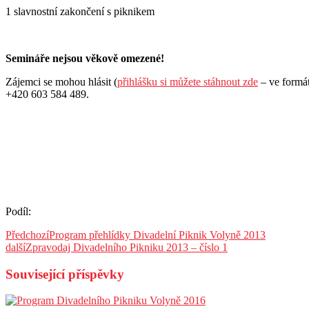
1 slavnostní zakončení s piknikem
Semináře nejsou věkově omezené!
Zájemci se mohou hlásit (
přihlášku si můžete stáhnout zde
– ve formá
+420 603 584 489.
Podíl:
Předchozí
Program přehlídky Divadelní Piknik Volyně 2013
další
Zpravodaj Divadelního Pikniku 2013 – číslo 1
Související příspěvky