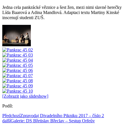
Jedna cela pankrácké věznice a šest žen, mezi nimi slavné herečky
Lída Baarová a Adina Mandlová. Adaptaci textu Martiny Kinské
inscenují studenti ZUŠ.
[Zobrazit jako slideshow]
Podíl:
Předchozí
Zpravodaj Divadelního Pikniku 2017 – číslo 2
další
Galerie: DS Břetislav Břeclav – Sestup Orfeův