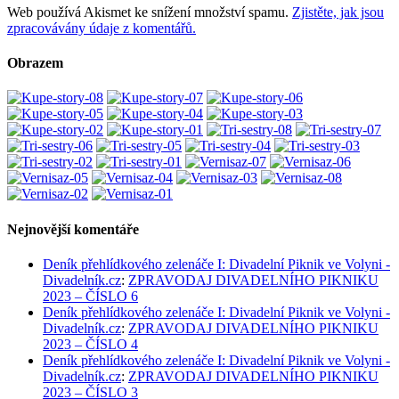
Web používá Akismet ke snížení množství spamu.
Zjistěte, jak jsou
zpracovávány údaje z komentářů.
Obrazem
Nejnovější komentáře
Deník přehlídkového zelenáče I: Divadelní Piknik ve Volyni -
Divadelník.cz
:
ZPRAVODAJ DIVADELNÍHO PIKNIKU
2023 – ČÍSLO 6
Deník přehlídkového zelenáče I: Divadelní Piknik ve Volyni -
Divadelník.cz
:
ZPRAVODAJ DIVADELNÍHO PIKNIKU
2023 – ČÍSLO 4
Deník přehlídkového zelenáče I: Divadelní Piknik ve Volyni -
Divadelník.cz
:
ZPRAVODAJ DIVADELNÍHO PIKNIKU
2023 – ČÍSLO 3