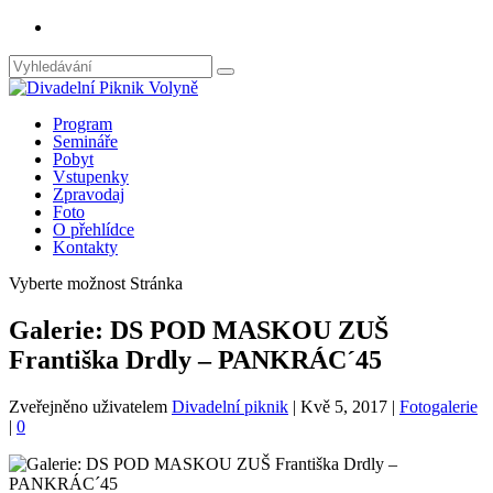
Program
Semináře
Pobyt
Vstupenky
Zpravodaj
Foto
O přehlídce
Kontakty
Vyberte možnost Stránka
Galerie: DS POD MASKOU ZUŠ
Františka Drdly – PANKRÁC´45
Zveřejněno uživatelem
Divadelní piknik
|
Kvě 5, 2017
|
Fotogalerie
|
0