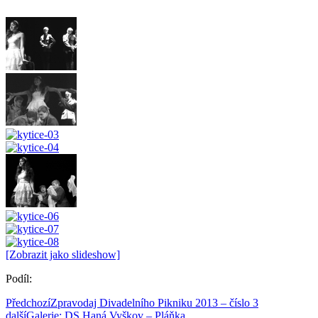
[Zobrazit jako slideshow]
Podíl:
Předchozí
Zpravodaj Divadelního Pikniku 2013 – číslo 3
další
Galerie: DS Haná Vyškov – Pláňka