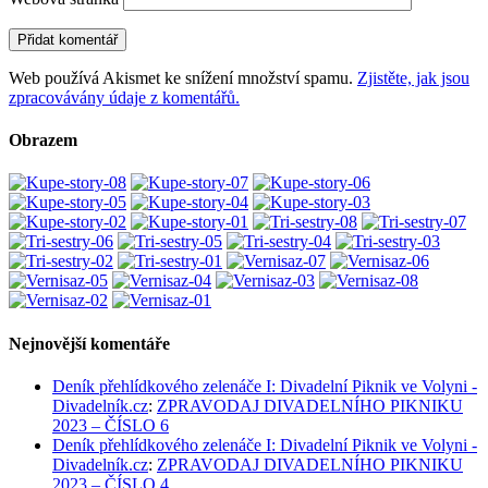
Web používá Akismet ke snížení množství spamu.
Zjistěte, jak jsou
zpracovávány údaje z komentářů.
Obrazem
Nejnovější komentáře
Deník přehlídkového zelenáče I: Divadelní Piknik ve Volyni -
Divadelník.cz
:
ZPRAVODAJ DIVADELNÍHO PIKNIKU
2023 – ČÍSLO 6
Deník přehlídkového zelenáče I: Divadelní Piknik ve Volyni -
Divadelník.cz
:
ZPRAVODAJ DIVADELNÍHO PIKNIKU
2023 – ČÍSLO 4