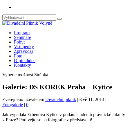
Program
Semináře
Pobyt
Vstupenky
Zpravodaj
Foto
O přehlídce
Kontakty
Vyberte možnost Stránka
Galerie: DS KOREK Praha – Kytice
Zveřejněno uživatelem
Divadelní piknik
|
Kvě 11, 2013
|
Fotogalerie
|
0
Jak vypadala Erbenova Kytice v podání studentů právnické fakulty
v Praze? Podívejte se na fotografie z představení!